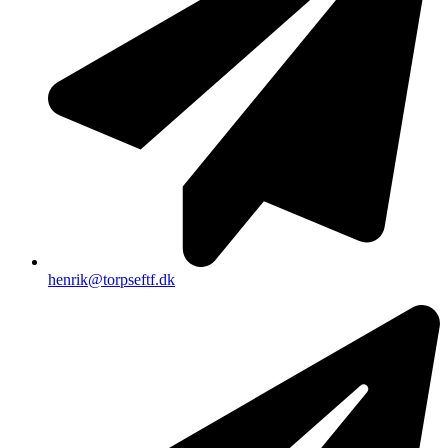
henrik@torpseftf.dk