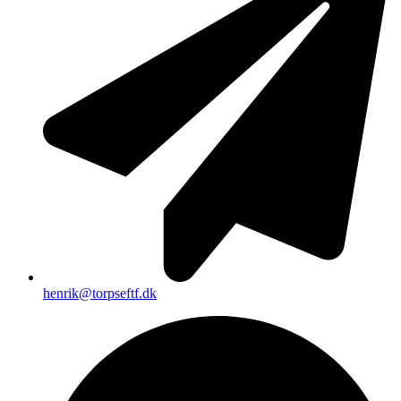
henrik@torpseftf.dk